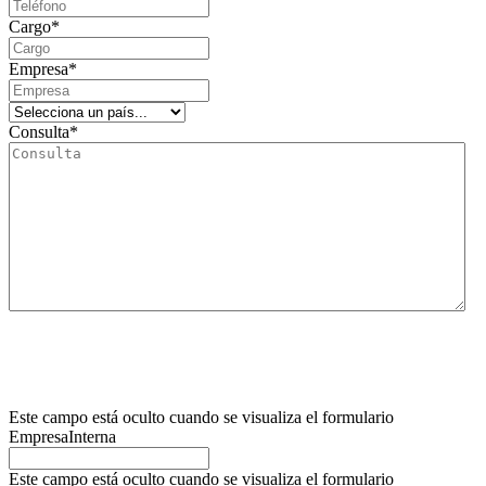
Cargo
*
Empresa
*
Consulta
*
Le informamos que el responsable del tratamiento de este formulario de recogida de dat
La finalidad principal de este formulario es registrar la solicitud del usuario de informa
Así mismo, informamos al usuario que la base legítima para los tratamientos que se van a
competente para presentar la reclamación que considere oportuna, así como también podrá 
retirada del consentimiento prestado para el tratamiento de los mismos. Para mayor infor
Este campo está oculto cuando se visualiza el formulario
EmpresaInterna
Este campo está oculto cuando se visualiza el formulario