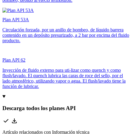
bombeo, debido al efecto termosifón.
Plan API 53A
Circulación forzada, por un anillo de bombeo, de líquido barrera
contenido en un depósito presurizado, a 2 bar por encima del fluido
producto.
Plan API 62
Inyección de fluido externo para uti-lizar como quench y como
flush/lavado. El quench lubrica las caras de roce del sello, por el
lado atmosférico, utilizando vapor o agua. El flush/lavado tiene la
función de lubricar.
Descarga todos los planes API
Artículo relacionados con Información técnica