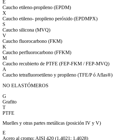
E
Caucho etileno-propileno (EPDM)
X
Caucho etileno- propileno peróxido (EPDMPX)
S
Caucho silicona (MVQ)
V
Caucho fluorocarbono (FKM)
K
Caucho perfluorocarbono (FFKM)
M
Caucho recubierto de PTFE (FEP-FKM / FEP-MVQ)
A
Caucho tetrafluoroetileno y propileno (TFE/P ó Aflas®)
NO ELASTÓMEROS
G
Grafito
T
PTFE
Muelles y otras partes metálicas (posición IV y V)
E
Acero al cromo; AISI 420 (1.4021; 1.4028)