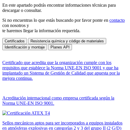
En este apartado podrás encontrar informaciones técnicas para
descargar o consultar.
Si no encuentras lo que estás buscando por favor ponte en
contacto
con nosotros y
te haremos llegar la información requerida.
Certificados
Resistencia química y código de materiales
Identificación y montaje
Planes API
Certificado que acredita que la organización cumple con los
requisitos que establece la Norma UNE-EN ISO 9001 y que ha
implantado un Sistema de Gestión de Calidad que apuesta por la
mejora continua.
Acreditación internacional como empresa certificada según la
Norma UNE-EN ISO 9001.
Sellos mecánicos aptos para ser incorporados a equipos instalados
en atmósferas explosivas en categorías 2 y 3 del grupo II (2 G/D)