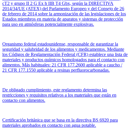
cT2 y grupo II 2 G Ex h IIB T4 Gbx, según la DIRECTIVA
2014/34/UE (ATEX) del Parlamento Europeo y del Consejo de 26
de febrero de 2014 sobre la armonización de las legislaciones de los
Estados miembros en materia de aparatos y sistemas de protección
para uso en atmósferas potencialmente explosivas.
Organismo federal estadounidense, responsable de garantizar la
seguridad y salubridad de los alimentos y medicamentos. Mediante
los Códigos de Reglamentación Federal (CFR) establece una lista de
materiales y productos químicos homologados para el contacto con
alimentos. Más habituales: 21 CFR 177.2600 aplicable a caucho /
21 CFR 177.1550 aplicable a resinas perfluorocarbonadas.
De obligado cumplimiento, este reglamento determina las
restricciones y requisitos relativos a los materiales que están en
contacto con alimentos.
Certificación británica que se basa en la directiva BS 6920 para
materiales aprobados en contacto con agua potable.