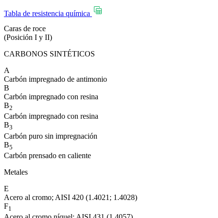
Tabla de resistencia química
Caras de roce
(Posición I y II)
CARBONOS SINTÉTICOS
A
Carbón impregnado de antimonio
B
Carbón impregnado con resina
B
2
Carbón impregnado con resina
B
3
Carbón puro sin impregnación
B
5
Carbón prensado en caliente
Metales
E
Acero al cromo; AISI 420 (1.4021; 1.4028)
F
1
Acero al cromo níquel; AISI 431 (1.4057)