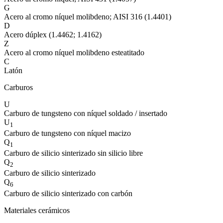
G
Acero al cromo níquel molibdeno; AISI 316 (1.4401)
D
Acero dúplex (1.4462; 1.4162)
Z
Acero al cromo níquel molibdeno esteatitado
C
Latón
Carburos
U
Carburo de tungsteno con níquel soldado / insertado
U
1
Carburo de tungsteno con níquel macizo
Q
1
Carburo de silicio sinterizado sin silicio libre
Q
2
Carburo de silicio sinterizado
Q
6
Carburo de silicio sinterizado con carbón
Materiales cerámicos