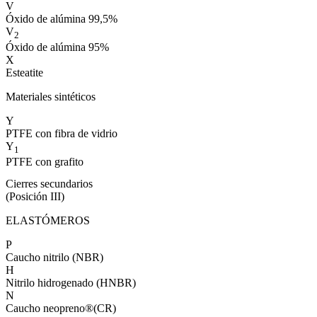
V
Óxido de alúmina 99,5%
V
2
Óxido de alúmina 95%
X
Esteatite
Materiales sintéticos
Y
PTFE con fibra de vidrio
Y
1
PTFE con grafito
Cierres secundarios
(Posición III)
ELASTÓMEROS
P
Caucho nitrilo (NBR)
H
Nitrilo hidrogenado (HNBR)
N
Caucho neopreno®(CR)