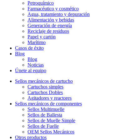
Petroquímico
Farmacéutico y cosmético
Agua, tratamiento y depuración
Alimentación y bebidas
Generación de energía
Reciclaje de residuos
Papel y cartón
Marítimo
Casos de éxito
Blog
Blog
Noticias
Únete al equipo
Sellos mecánicos de cartucho
Cartuchos simples
Cartuchos Dobles
Agitadores y reactores
Sellos mecánicos de componentes
Sellos Multimuelle
Sellos de Ballesta
Sellos de Muelle Simple
Sellos de Fuelle
OEM Sellos Mecánicos
Otros productos