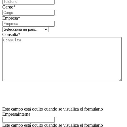
Cargo
*
Empresa
*
Consulta
*
Le informamos que el responsable del tratamiento de este formulario de recogida de dat
La finalidad principal de este formulario es registrar la solicitud del usuario de informa
Así mismo, informamos al usuario que la base legítima para los tratamientos que se van a
competente para presentar la reclamación que considere oportuna, así como también podrá 
retirada del consentimiento prestado para el tratamiento de los mismos. Para mayor infor
Este campo está oculto cuando se visualiza el formulario
EmpresaInterna
Este campo está oculto cuando se visualiza el formulario