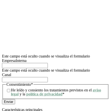
datos es Lidering, SAU.
La finalidad principal de este formulario es registrar la solicitud del usuario de
información y poder gestionar su petición de solicitud de información, relacionada con
los servicios y/o productos de los cuales Lidering, SAU. dispone.
Así mismo, informamos al usuario que la base legítima para los tratamientos que se
van a llevar a cabo es el consentimiento. De acuerdo con los derechos que le confiere
la normativa vigente en protección de datos, el usuario podrá dirigirse a la autoridad
de control competente para presentar la reclamación que considere oportuna, así
como también podrá ejercer los derechos de acceso, rectificación, limitación de
tratamiento, supresión, portabilidad y oposición al tratamiento de sus datos de
carácter personal, así como a la retirada del consentimiento prestado para el
tratamiento de los mismos. Para mayor información, el usuario puede dirigirse a
nuestra política de privacidad.
Este campo está oculto cuando se visualiza el formulario
EmpresaInterna
Este campo está oculto cuando se visualiza el formulario
Canal
Consentimiento
*
He leído y consiento los tratamientos previstos en el
aviso
legal
y la
política de privacidad
*
Características principales