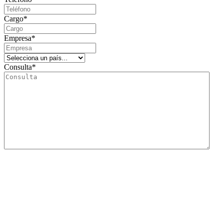
Cargo
*
Empresa
*
Consulta
*
Le informamos que el responsable del tratamiento de este formulario de recogida de
datos es Lidering, SAU.
La finalidad principal de este formulario es registrar la solicitud del usuario de
información y poder gestionar su petición de solicitud de información, relacionada con
los servicios y/o productos de los cuales Lidering, SAU. dispone.
Así mismo, informamos al usuario que la base legítima para los tratamientos que se
van a llevar a cabo es el consentimiento. De acuerdo con los derechos que le confiere
la normativa vigente en protección de datos, el usuario podrá dirigirse a la autoridad