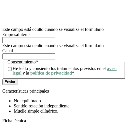
de control competente para presentar la reclamación que considere oportuna, así
como también podrá ejercer los derechos de acceso, rectificación, limitación de
tratamiento, supresión, portabilidad y oposición al tratamiento de sus datos de
carácter personal, así como a la retirada del consentimiento prestado para el
tratamiento de los mismos. Para mayor información, el usuario puede dirigirse a
nuestra política de privacidad.
Este campo está oculto cuando se visualiza el formulario
EmpresaInterna
Este campo está oculto cuando se visualiza el formulario
Canal
Consentimiento
*
He leído y consiento los tratamientos previstos en el
aviso
legal
y la
política de privacidad
*
Características principales
No equilibrado.
Sentido rotación independiente.
Muelle simple cilíndrico.
Ficha técnica