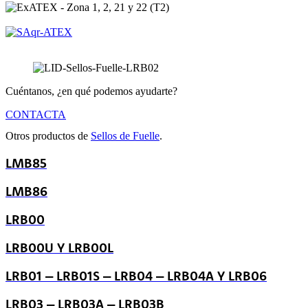
Cuéntanos, ¿en qué podemos ayudarte?
CONTACTA
Otros productos de
Sellos de Fuelle
.
LMB85
LMB86
LRB00
LRB00U Y LRB00L
LRB01 – LRB01S – LRB04 – LRB04A Y LRB06
LRB03 – LRB03A – LRB03B