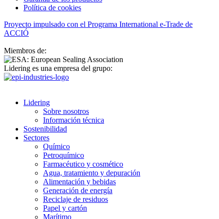
Política de cookies
Proyecto impulsado con el Programa International e-Trade de
ACCIÓ
Miembros de:
Lidering es una empresa del grupo:
Lidering
Sobre nosotros
Información técnica
Sostenibilidad
Sectores
Químico
Petroquímico
Farmacéutico y cosmético
Agua, tratamiento y depuración
Alimentación y bebidas
Generación de energía
Reciclaje de residuos
Papel y cartón
Marítimo