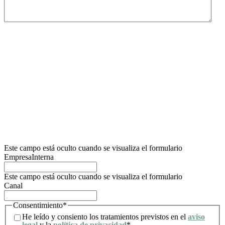
Le informamos que el responsable del tratamiento de este formulario de recogida de
datos es Lidering, SAU.
La finalidad principal de este formulario es registrar la solicitud del usuario de
información y poder gestionar su petición de solicitud de información, relacionada con
los servicios y/o productos de los cuales Lidering, SAU. dispone.
Así mismo, informamos al usuario que la base legítima para los tratamientos que se
van a llevar a cabo es el consentimiento. De acuerdo con los derechos que le confiere
la normativa vigente en protección de datos, el usuario podrá dirigirse a la autoridad
de control competente para presentar la reclamación que considere oportuna, así
como también podrá ejercer los derechos de acceso, rectificación, limitación de
tratamiento, supresión, portabilidad y oposición al tratamiento de sus datos de
carácter personal, así como a la retirada del consentimiento prestado para el
tratamiento de los mismos. Para mayor información, el usuario puede dirigirse a
nuestra política de privacidad.
Este campo está oculto cuando se visualiza el formulario
EmpresaInterna
Este campo está oculto cuando se visualiza el formulario
Canal
Consentimiento
*
He leído y consiento los tratamientos previstos en el
aviso
legal
y la
política de privacidad
*