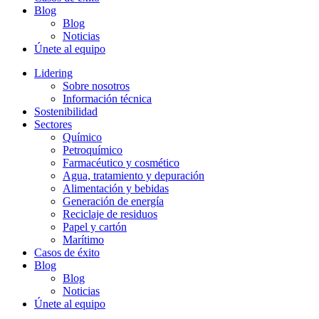
Blog
Blog
Noticias
Únete al equipo
Lidering
Sobre nosotros
Información técnica
Sostenibilidad
Sectores
Químico
Petroquímico
Farmacéutico y cosmético
Agua, tratamiento y depuración
Alimentación y bebidas
Generación de energía
Reciclaje de residuos
Papel y cartón
Marítimo
Casos de éxito
Blog
Blog
Noticias
Únete al equipo