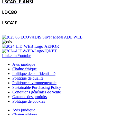
LSC40-F ANSI
LDC80
LSC41F
Linkedin
Youtube
Avis juridique
Chaîne éthique
Politique de confidentialité
Politique de qualité
Politique environnementale
Sustainable Purchasing Policy
Conditions générales de vente
Garantie des produits
Politique de cookies
Avis juridique
Chaîne éthique