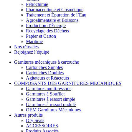
Pétrochimie
Pharmaceutique et Cosmétique
Traitement et Épuration de l’Eau
Agroalimentaire et Boissons
Production d’Énergie
Recyclage des Déchets
Papier et Carton
Maritime
Nos réussites
Rejoignez l’équipe
Garnitures mécaniques à cartouche
Cartouches Simples
Cartouches Doubles
Agitateurs et Réacteurs
COMPOSANTS DES GARNITURES MECANIQUES
Garnitures multi-ressorts
Garnitures à Soufflet
Garnitures à ressort simple
Garnitures à ressort ondulé
OEM Garnitures Mécaniques
Autres produits
Dry Seals
ACCESSOIRES
Produits Associés