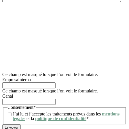
Nous vous informons que le responsable du traitement de ce formulaire de collecte de
données est Lidering, SAU.
La finalité principale de ce formulaire est d’enregistrer la demande d’information de
l’utilisateur et de gérer sa demande relative aux services et/ou produits proposés par
Lidering, SAU.
Nous informons également l’utilisateur que la base juridique des traitements qui seront
effectués est le consentement. Conformément aux droits conférés par la
réglementation en vigueur en matière de protection des données, l’utilisateur peut
s’adresser à l’autorité de contrôle compétente pour présenter toute réclamation qu’il
juge appropriée. Il peut également exercer ses droits d’accès, de rectification, de
limitation du traitement, d’effacement, de portabilité et d’opposition au traitement de
ses données personnelles, ainsi que retirer le consentement donné pour leur
traitement. Pour plus d’informations, l’utilisateur peut consulter notre politique de
confidentialité.
Ce champ est masqué lorsque l‘on voit le formulaire.
EmpresaInterna
Ce champ est masqué lorsque l‘on voit le formulaire.
Canal
Consentement
*
J’ai lu et j’accepte les traitements prévus dans les
mentions
légales
et la
politique de confidentialité
*