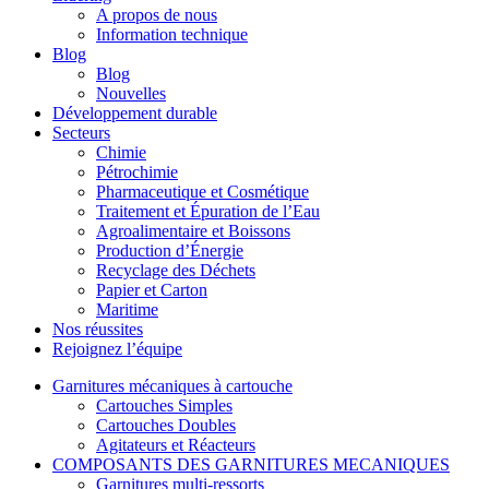
A propos de nous
Information technique
Blog
Blog
Nouvelles
Développement durable
Secteurs
Chimie
Pétrochimie
Pharmaceutique et Cosmétique
Traitement et Épuration de l’Eau
Agroalimentaire et Boissons
Production d’Énergie
Recyclage des Déchets
Papier et Carton
Maritime
Nos réussites
Rejoignez l’équipe
Garnitures mécaniques à cartouche
Cartouches Simples
Cartouches Doubles
Agitateurs et Réacteurs
COMPOSANTS DES GARNITURES MECANIQUES
Garnitures multi-ressorts