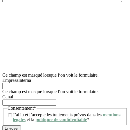
Nous vous informons que le responsable du traitement de ce formulaire de collecte de
données est Lidering, SAU.
La finalité principale de ce formulaire est d’enregistrer la demande d’information de
l’utilisateur et de gérer sa demande relative aux services et/ou produits proposés par
Lidering, SAU.
Nous informons également l’utilisateur que la base juridique des traitements qui seront
effectués est le consentement. Conformément aux droits conférés par la
réglementation en vigueur en matière de protection des données, l’utilisateur peut
s’adresser à l’autorité de contrôle compétente pour présenter toute réclamation qu’il
juge appropriée. Il peut également exercer ses droits d’accès, de rectification, de
limitation du traitement, d’effacement, de portabilité et d’opposition au traitement de
ses données personnelles, ainsi que retirer le consentement donné pour leur
traitement. Pour plus d’informations, l’utilisateur peut consulter notre politique de
confidentialité.
Ce champ est masqué lorsque l‘on voit le formulaire.
EmpresaInterna
Ce champ est masqué lorsque l‘on voit le formulaire.
Canal
Consentement
*
J’ai lu et j’accepte les traitements prévus dans les
mentions
légales
et la
politique de confidentialité
*