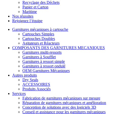
Recyclage des Déchets
Papier et Carton
Maritime
Nos réussites
Rejoignez l’équipe
Garnitures mécaniques à cartouche
Cartouches Simples
Cartouches Doubles
Agitateurs et Réacteurs
COMPOSANTS DES GARNITURES MECANIQUES
Garnitures multi-ressorts
Garnitures à Soufflet
Garnitures à ressort simple
Garnitures à ressort ondulé
OEM Garnitures Mécaniques
Autres produits
Dry Seals
ACCESSOIRES
Produits Associés
Services
Fabrication de garnitures mécaniques sur mesure
Réparation de garnitures mécaniques et amélioration
Conception de solutions avec des logiciels 3D
Conseil et assistance pour les garnitures mécaniques