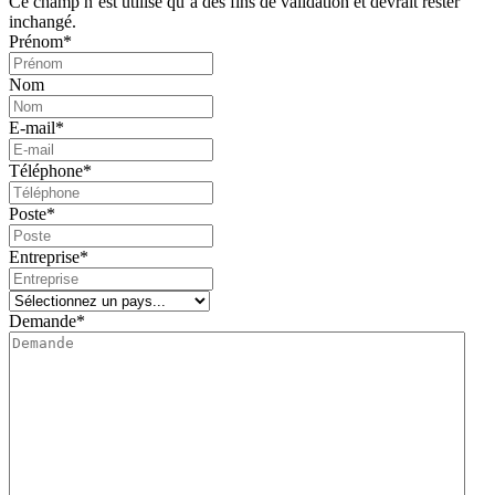
Ce champ n’est utilisé qu’à des fins de validation et devrait rester
inchangé.
Prénom
*
Nom
E-mail
*
Téléphone
*
Poste
*
Entreprise
*
Demande
*