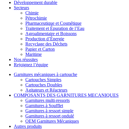
Développement durable
Secteurs
Chimie
Pétrochimie
Pharmaceutique et Cosmétique
Traitement et Épuration de l’Eau
Agroalimentaire et Boissons
Production d’Énergie
Recyclage des Déchets
Papier et Carton
Maritime
Nos réussites
Rejoignez l’équipe
Garnitures mécaniques à cartouche
Cartouches Simples
Cartouches Doubles
Agitateurs et Réacteurs
COMPOSANTS DES GARNITURES MECANIQUES
Garnitures multi-ressorts
Garnitures à Soufflet
Garnitures à ressort simple
Garnitures à ressort ondulé
OEM Garnitures Mécaniques
Autres produits