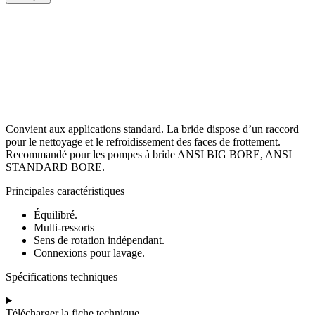
Convient
aux
applications
standard.
La
bride
dispose
d’un
raccord
pour
le
nettoyage
et
le
refroidissement
des
faces
de
frottement.
Recommandé
pour
les
pompes
à
bride
ANSI
BIG
BORE,
ANSI
STANDARD
BORE.
Principales caractéristiques
Équilibré.
Multi-ressorts
Sens de rotation indépendant.
Connexions pour lavage.
Spécifications techniques
Télécharger la fiche technique