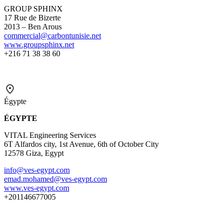
GROUP SPHINX
17 Rue de Bizerte
2013 – Ben Arous
commercial@carbontunisie.net
www.groupsphinx.net
+216 71 38 38 60
Égypte
ÉGYPTE
VITAL Engineering Services
6T Alfardos city, 1st Avenue, 6th of October City
12578 Giza, Egypt
info@ves-egypt.com
emad.mohamed@ves-egypt.com
www.ves-egypt.com
+201146677005