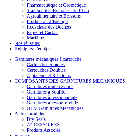
Pharmaceutique et Cosmétique
Traitement et Épuration de l’Eau
Agroalimentaire et Boissons
Production d’Énergie
Recyclage des Déchets
Papier et Carton
Maritime
Nos réussites
Rejoignez l’équipe
Garnitures mécaniques à cartouche
Cartouches Simples
Cartouches Doubles
Agitateurs et Réacteurs
COMPOSANTS DES GARNITURES MECANIQUES
Garnitures multi-ressorts
Garnitures à Soufflet
Garnitures à ressort simple
Garnitures à ressort ondulé
OEM Garnitures Mécaniques
Autres produits
Dry Seals
ACCESSOIRES
Produits Associés
Services