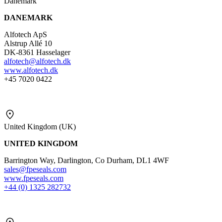
Danemark
DANEMARK
Alfotech ApS
Alstrup Allé 10
DK-8361 Hasselager
alfotech@alfotech.dk
www.alfotech.dk
+45 7020 0422
United Kingdom (UK)
UNITED KINGDOM
Barrington Way, Darlington, Co Durham, DL1 4WF
sales@fpeseals.com
www.fpeseals.com
+44 (0) 1325 282732