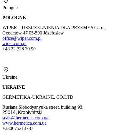
Pologne
POLOGNE
WIPER – USZCZELNIENIA DLA PRZEMYSŁU ul.
Geodetów 47 05-500 Józefosław
office@wiper.com.pl
wiper.com.pl
+48 22 726 70 90
Ukraine
UKRAINE
GERMETIKA-UKRAINE, CO.LTD
Ruslana
Slobodyanyuka
street, building 93,
25014,
Kropivnitskii
seals@hermetica.com.ua
www.hermetica.com.ua
+380675213737