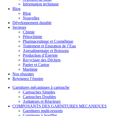
Information technique
Blog
Blog
Nouvelles
Développement durable
Secteurs
Chimie
Pétrochimie
Pharmaceutique et Cosmétique
Traitement et Épuration de l’Eau
Agroalimentaire et Boissons
Production d’Énergie
Recyclage des Déchets
Papier et Carton
Maritime
Nos réussites
Rejoignez l’équipe
Garnitures mécaniques à cartouche
Cartouches Simples
Cartouches Doubles
Agitateurs et Réacteurs
COMPOSANTS DES GARNITURES MECANIQUES
Garnitures multi-ressorts
Garnitures à Soufflet