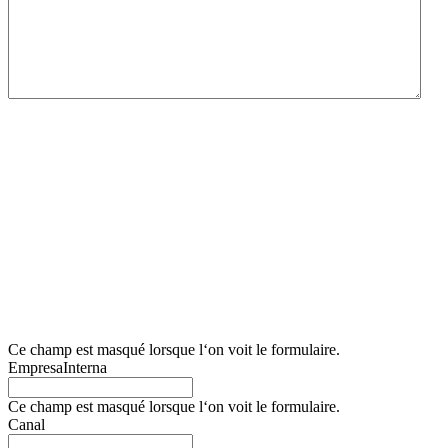
Nous vous informons que le responsable du traitement de ce formulaire de collecte de
données est Lidering, SAU.
La finalité principale de ce formulaire est d’enregistrer la demande d’information de
l’utilisateur et de gérer sa demande relative aux services et/ou produits proposés par
Lidering, SAU.
Nous informons également l’utilisateur que la base juridique des traitements qui seront
effectués est le consentement. Conformément aux droits conférés par la
réglementation en vigueur en matière de protection des données, l’utilisateur peut
s’adresser à l’autorité de contrôle compétente pour présenter toute réclamation qu’il
juge appropriée. Il peut également exercer ses droits d’accès, de rectification, de
limitation du traitement, d’effacement, de portabilité et d’opposition au traitement de
ses données personnelles, ainsi que retirer le consentement donné pour leur
traitement. Pour plus d’informations, l’utilisateur peut consulter notre politique de
confidentialité.
Ce champ est masqué lorsque l‘on voit le formulaire.
EmpresaInterna
Ce champ est masqué lorsque l‘on voit le formulaire.
Canal