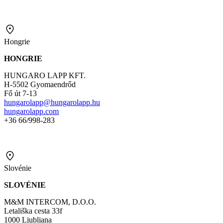
Hongrie
HONGRIE
HUNGARO LAPP KFT.
H-5502 Gyomaendrőd
Fő út 7-13
hungarolapp@hungarolapp.hu
hungarolapp.com
+36 66/998-283
Slovénie
SLOVÉNIE
M&M INTERCOM, D.O.O.
Letališka cesta 33f
1000 Ljubljana