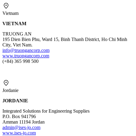
Vietnam
VIETNAM
TRUONG AN
195 Dien Bien Phu, Ward 15, Binh Thanh District, Ho Chi Minh
City, Viet Nam.
info@truongancorp.com
www.truongancorp.com
(+84) 365 998 500
Jordanie
JORDANIE
Integrated Solutions for Engineering Supplies
P.O. Box 941796
Amman 11194 Jordan
admin@ises-jo.com
www.ises-jo.com