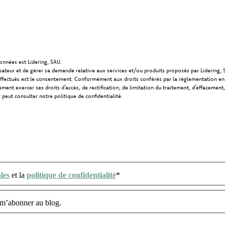
onnées est Lidering, SAU.
ilisateur et de gérer sa demande relative aux services et/ou produits proposés par Lidering, 
effectués est le consentement. Conformément aux droits conférés par la réglementation en vi
ment exercer ses droits d’accès, de rectification, de limitation du traitement, d’effacement
 peut consulter notre politique de confidentialité.
les
et la
politique de confidentialité
*
t m’abonner au blog.