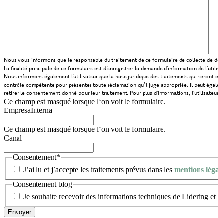
Nous vous informons que le responsable du traitement de ce formulaire de collecte de d
La finalité principale de ce formulaire est d’enregistrer la demande d’information de l’ut
Nous informons également l’utilisateur que la base juridique des traitements qui seront 
contrôle compétente pour présenter toute réclamation qu’il juge appropriée. Il peut égale
retirer le consentement donné pour leur traitement. Pour plus d’informations, l’utilisateur
Ce champ est masqué lorsque l‘on voit le formulaire.
EmpresaInterna
Ce champ est masqué lorsque l‘on voit le formulaire.
Canal
Consentement
*
J’ai lu et j’accepte les traitements prévus dans les
mentions léga
Consentement blog
Je souhaite recevoir des informations techniques de Lidering e