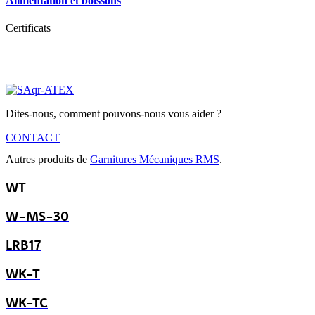
Alimentation et boissons
Certificats
Dites-nous, comment pouvons-nous vous aider ?
CONTACT
Autres produits de
Garnitures Mécaniques RMS
.
WT
W-MS-30
LRB17
WK-T
WK-TC