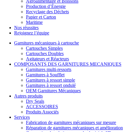
Agroalimentaire et Boissons
Production d’Énergie
Recyclage des Déchets
Papier et Carton
Maritime
Nos réussites
Rejoignez l’équipe
Garnitures mécaniques à cartouche
Cartouches Simples
Cartouches Doubles
Agitateurs et Réacteurs
COMPOSANTS DES GARNITURES MECANIQUES
Garnitures multi-ressorts
Garnitures à Soufflet
Garnitures à ressort simple
Garnitures à ressort ondulé
OEM Garnitures Mécaniques
Autres produits
Dry Seals
ACCESSOIRES
Produits Associés
Services
Fabrication de garnitures mécaniques sur mesure
Réparation de garnitures mécaniques et amélioration