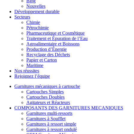
Blog
Nouvelles
Développement durable
Secteurs
Chimie
Pétrochimie
Pharmaceutique et Cosmétique
Traitement et Épuration de l’Eau
Agroalimentaire et Boissons
Production d’Énergie
Recyclage des Déchets
Papier et Carton
Maritime
Nos réussites
Rejoignez l’équipe
Garnitures mécaniques à cartouche
Cartouches Simples
Cartouches Doubles
Agitateurs et Réacteurs
COMPOSANTS DES GARNITURES MECANIQUES
Garnitures multi-ressorts
Garnitures à Soufflet
Garnitures à ressort simple
Garnitures à ressort ondulé