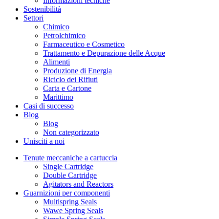
Informazioni tecniche
Sostenibilità
Settori
Chimico
Petrolchimico
Farmaceutico e Cosmetico
Trattamento e Depurazione delle Acque
Alimenti
Produzione di Energia
Riciclo dei Rifiuti
Carta e Cartone
Marittimo
Casi di successo
Blog
Blog
Non categorizzato
Unisciti a noi
Tenute meccaniche a cartuccia
Single Cartridge
Double Cartridge
Agitators and Reactors
Guarnizioni per componenti
Multispring Seals
Wawe Spring Seals