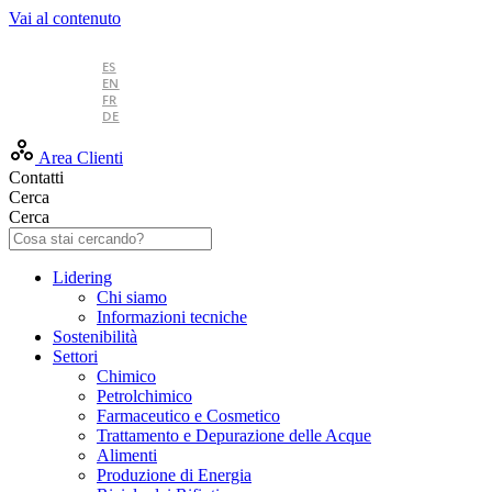
Vai al contenuto
IT
ES
EN
FR
DE
Area Clienti
Contatti
Cerca
Cerca
Lidering
Chi siamo
Informazioni tecniche
Sostenibilità
Settori
Chimico
Petrolchimico
Farmaceutico e Cosmetico
Trattamento e Depurazione delle Acque
Alimenti
Produzione di Energia