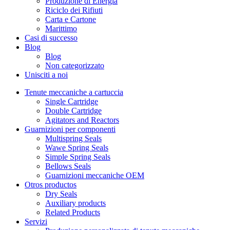
Produzione di Energia
Riciclo dei Rifiuti
Carta e Cartone
Marittimo
Casi di successo
Blog
Blog
Non categorizzato
Unisciti a noi
Tenute meccaniche a cartuccia
Single Cartridge
Double Cartridge
Agitators and Reactors
Guarnizioni per componenti
Multispring Seals
Wawe Spring Seals
Simple Spring Seals
Bellows Seals
Guarnizioni meccaniche OEM
Otros productos
Dry Seals
Auxiliary products
Related Products
Servizi