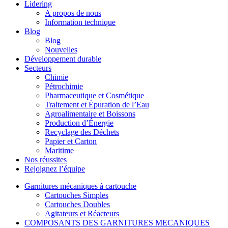
Lidering
A propos de nous
Information technique
Blog
Blog
Nouvelles
Développement durable
Secteurs
Chimie
Pétrochimie
Pharmaceutique et Cosmétique
Traitement et Épuration de l’Eau
Agroalimentaire et Boissons
Production d’Énergie
Recyclage des Déchets
Papier et Carton
Maritime
Nos réussites
Rejoignez l’équipe
Garnitures mécaniques à cartouche
Cartouches Simples
Cartouches Doubles
Agitateurs et Réacteurs
COMPOSANTS DES GARNITURES MECANIQUES