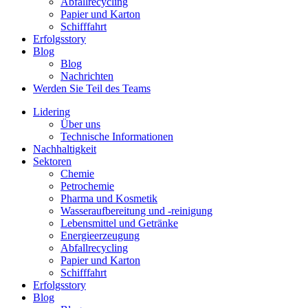
Abfallrecycling
Papier und Karton
Schifffahrt
Erfolgsstory
Blog
Blog
Nachrichten
Werden Sie Teil des Teams
Lidering
Über uns
Technische Informationen
Nachhaltigkeit
Sektoren
Chemie
Petrochemie
Pharma und Kosmetik
Wasseraufbereitung und -reinigung
Lebensmittel und Getränke
Energieerzeugung
Abfallrecycling
Papier und Karton
Schifffahrt
Erfolgsstory
Blog