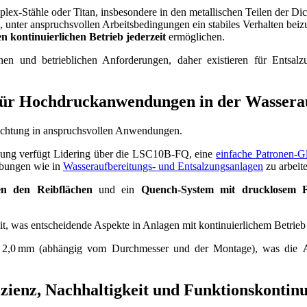
lex-Stähle oder Titan, insbesondere in den metallischen Teilen der Dic
d, unter anspruchsvollen Arbeitsbedingungen ein stabiles Verhalten beiz
en kontinuierlichen Betrieb jederzeit
ermöglichen.
en und betrieblichen Anforderungen, daher existieren für Entsalzu
ür Hochdruckanwendungen in der Wassera
sung verfügt
Lidering
über die
LSC10B-FQ, eine
einfache
Patronen
-G
bungen wie in
Wasseraufbereitungs- und Entsalzungsanlagen
zu arbeit
n den Reibflächen
und ein
Quench-System mit drucklosem 
t, was entscheidende Aspekte in Anlagen mit kontinuierlichem Betrieb 
 2,0 mm (abhängig vom Durchmesser und der Montage), was die
zienz, Nachhaltigkeit und Funktionskontinu