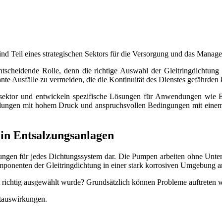
ind Teil eines strategischen Sektors für die Versorgung und das Manag
tscheidende Rolle, denn die richtige Auswahl der Gleitringdichtung fü
ante Ausfälle zu vermeiden, die die Kontinuität des Dienstes gefährden
ersektor und entwickeln spezifische Lösungen für Anwendungen wie 
ungen mit hohem Druck und anspruchsvollen Bedingungen mit einem t
in Entsalzungsanlagen
gungen für jedes Dichtungssystem dar. Die Pumpen arbeiten ohne Unte
mponenten der Gleitringdichtung in einer stark korrosiven Umgebung ar
 richtig ausgewählt wurde? Grundsätzlich können Probleme auftreten w
ltauswirkungen.