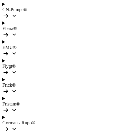
CN-Pumps®
Ebara®
EMU®
Flygt®
Frick®
Fristam®
Gorman - Rupp®