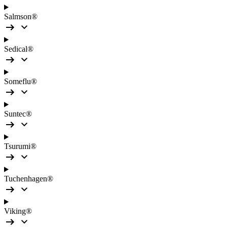
Salmson®
Sedical®
Someflu®
Suntec®
Tsurumi®
Tuchenhagen®
Viking®