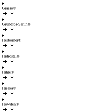
Grasso®
Grundfos-Sarlin®
Herborner®
Hidrostal®
Hilge®
Hisaka®
Howden®