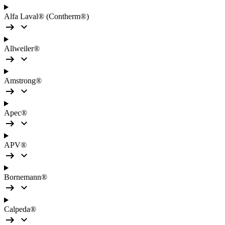
Alfa Laval® (Contherm®)
Allweiler®
Amstrong®
Apec®
APV®
Bornemann®
Calpeda®