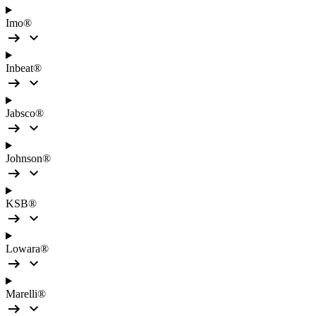
Imo®
Inbeat®
Jabsco®
Johnson®
KSB®
Lowara®
Marelli®