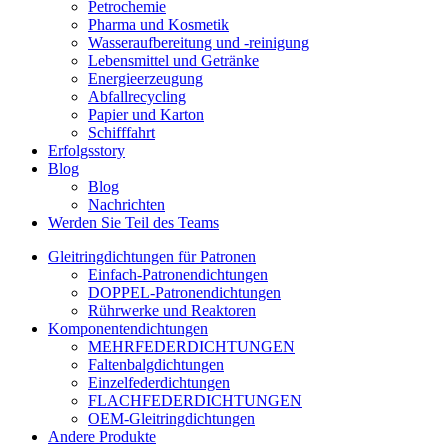
Petrochemie
Pharma und Kosmetik
Wasseraufbereitung und -reinigung
Lebensmittel und Getränke
Energieerzeugung
Abfallrecycling
Papier und Karton
Schifffahrt
Erfolgsstory
Blog
Blog
Nachrichten
Werden Sie Teil des Teams
Gleitringdichtungen für Patronen
Einfach-Patronendichtungen
DOPPEL-Patronendichtungen
Rührwerke und Reaktoren
Komponentendichtungen
MEHRFEDERDICHTUNGEN
Faltenbalgdichtungen
Einzelfederdichtungen
FLACHFEDERDICHTUNGEN
OEM-Gleitringdichtungen
Andere Produkte