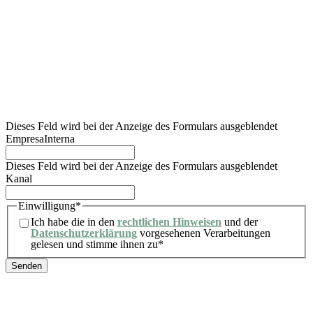
angebotenen Dienstleistungen und/oder Produkten zu bearbeiten.
Wir informieren den Nutzer außerdem darüber, dass die Rechtsgrundlage für die
durchzuführende Verarbeitung die Einwilligung ist. Gemäß den Rechten, die ihm die
geltenden Datenschutzvorschriften einräumen, kann sich der Nutzer an die zuständige
Aufsichtsbehörde wenden, um eine Beschwerde einzureichen, die er für angemessen
hält. Darüber hinaus kann der Nutzer seine Rechte auf Auskunft, Berichtigung,
Einschränkung der Verarbeitung, Löschung, Datenübertragbarkeit und Widerspruch
gegen die Verarbeitung seiner personenbezogenen Daten sowie den Widerruf der für
die Verarbeitung erteilten Einwilligung ausüben. Weitere Informationen findet der
Nutzer in unserer Datenschutzerklärung.
Dieses Feld wird bei der Anzeige des Formulars ausgeblendet
EmpresaInterna
Dieses Feld wird bei der Anzeige des Formulars ausgeblendet
Kanal
Einwilligung
*
Ich habe die in den
rechtlichen Hinweisen
und der
Datenschutzerklärung
vorgesehenen Verarbeitungen
gelesen und stimme ihnen zu
*