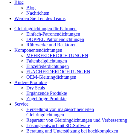
Blog
Blog
Nachrichten
Werden Sie Teil des Teams
Gleitringdichtungen für Patronen
Einfach-Patronendichtungen
DOPPEL-Patronendichtungen
Rührwerke und Reaktoren
Komponentendichtungen
MEHRFEDERDICHTUNGEN
Faltenbalgdichtungen
Einzelfederdichtungen
FLACHFEDERDICHTUNGEN
OEM-Gleitringdichtungen
Andere Produkte
Dry Seals
Ergänzende Produkte
Zugehörige Produkte
Service
Herstellung von maßgeschneiderten
Gleitringdichtungen
Reparatur von Gleitringdichtungen und Verbesserung
Lösungsentwurf mit 3D-Software
Beratung und Unterstützung bei hochkomplexen