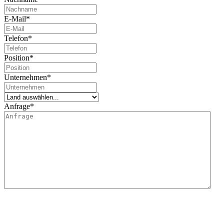
E-Mail
*
Telefon
*
Position
*
Unternehmen
*
Anfrage
*
Wir informieren Sie darüber, dass Lidering, SAU für die Verarbeitung dieses
Datenerhebungsformulars verantwortlich ist.
Der Hauptzweck dieses Formulars besteht darin, die Informationsanfrage des Nutzers
zu erfassen und seine Anfrage im Zusammenhang mit den von Lidering, SAU