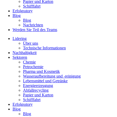
Papier und Karton
Schifffahrt
Erfolgsstory
Blog
Blog
Nachrichten
Werden Sie Teil des Teams
Lidering
Über uns
Technische Informationen
Nachhaltigkeit
Sektoren
Chemie
Petrochemie
Pharma und Kosmetik
Wasseraufbereitung und -reinigung
Lebensmittel und Getränke
Energieerzeugung
Abfallrecycling
Papier und Karton
Schifffahrt
Erfolgsstory
Blog
Blog