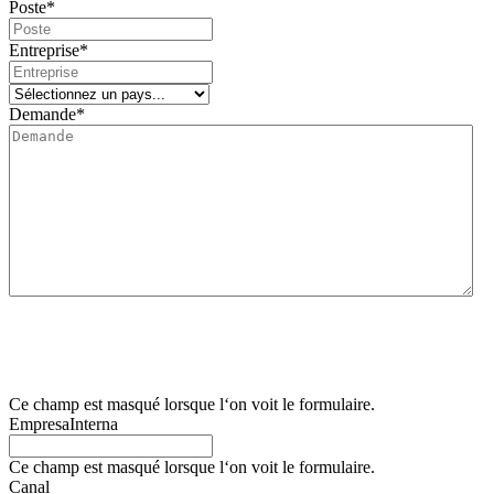
Poste
*
Entreprise
*
Demande
*
Nous vous informons que le responsable du traitement de ce formulaire de collecte de d
La finalité principale de ce formulaire est d’enregistrer la demande d’information de l’ut
Nous informons également l’utilisateur que la base juridique des traitements qui seront 
contrôle compétente pour présenter toute réclamation qu’il juge appropriée. Il peut égale
retirer le consentement donné pour leur traitement. Pour plus d’informations, l’utilisateur
Ce champ est masqué lorsque l‘on voit le formulaire.
EmpresaInterna
Ce champ est masqué lorsque l‘on voit le formulaire.
Canal