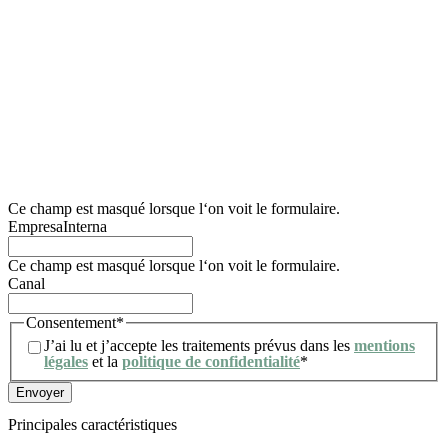
La finalité principale de ce formulaire est d’enregistrer la demande d’information de
l’utilisateur et de gérer sa demande relative aux services et/ou produits proposés par
Lidering, SAU.
Nous informons également l’utilisateur que la base juridique des traitements qui seront
effectués est le consentement. Conformément aux droits conférés par la
réglementation en vigueur en matière de protection des données, l’utilisateur peut
s’adresser à l’autorité de contrôle compétente pour présenter toute réclamation qu’il
juge appropriée. Il peut également exercer ses droits d’accès, de rectification, de
limitation du traitement, d’effacement, de portabilité et d’opposition au traitement de
ses données personnelles, ainsi que retirer le consentement donné pour leur
traitement. Pour plus d’informations, l’utilisateur peut consulter notre politique de
confidentialité.
Ce champ est masqué lorsque l‘on voit le formulaire.
EmpresaInterna
Ce champ est masqué lorsque l‘on voit le formulaire.
Canal
Consentement
*
J’ai lu et j’accepte les traitements prévus dans les
mentions
légales
et la
politique de confidentialité
*
Principales caractéristiques