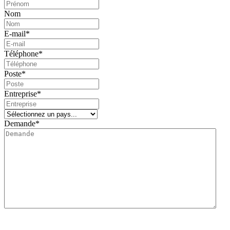
Nom
E-mail
*
Téléphone
*
Poste
*
Entreprise
*
Demande
*
Nous vous informons que le responsable du traitement de ce formulaire de collecte de
données est Lidering, SAU.