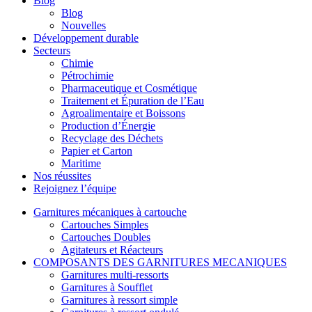
Blog
Blog
Nouvelles
Développement durable
Secteurs
Chimie
Pétrochimie
Pharmaceutique et Cosmétique
Traitement et Épuration de l’Eau
Agroalimentaire et Boissons
Production d’Énergie
Recyclage des Déchets
Papier et Carton
Maritime
Nos réussites
Rejoignez l’équipe
Garnitures mécaniques à cartouche
Cartouches Simples
Cartouches Doubles
Agitateurs et Réacteurs
COMPOSANTS DES GARNITURES MECANIQUES
Garnitures multi-ressorts
Garnitures à Soufflet
Garnitures à ressort simple