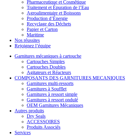
Pharmaceutique et Cosmétique
Traitement et Épuration de l’Eau
Agroalimentaire et Boissons
Production d’Énergie
Recyclage des Déchets
Papier et Carton
Maritime
Nos réussites
Rejoignez l’équipe
Garnitures mécaniques à cartouche
Cartouches Simples
Cartouches Doubles
Agitateurs et Réacteurs
COMPOSANTS DES GARNITURES MECANIQUES
Garnitures multi-ressorts
Garnitures à Soufflet
Garnitures à ressort simple
Garnitures à ressort ondulé
OEM Garnitures Mécaniques
Autres produits
Dry Seals
ACCESSOIRES
Produits Associés
Services