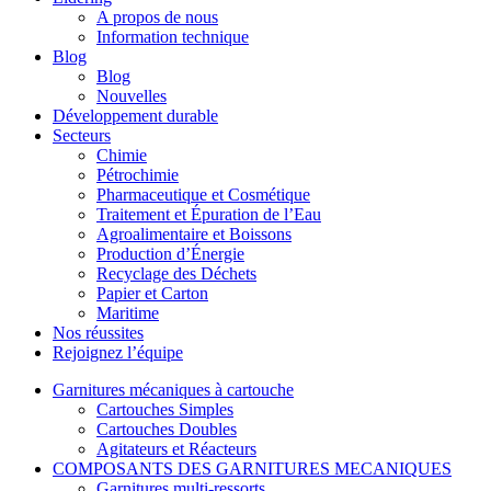
A propos de nous
Information technique
Blog
Blog
Nouvelles
Développement durable
Secteurs
Chimie
Pétrochimie
Pharmaceutique et Cosmétique
Traitement et Épuration de l’Eau
Agroalimentaire et Boissons
Production d’Énergie
Recyclage des Déchets
Papier et Carton
Maritime
Nos réussites
Rejoignez l’équipe
Garnitures mécaniques à cartouche
Cartouches Simples
Cartouches Doubles
Agitateurs et Réacteurs
COMPOSANTS DES GARNITURES MECANIQUES
Garnitures multi-ressorts