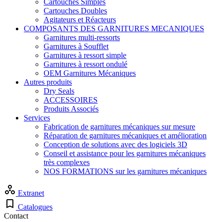
Cartouches Simples
Cartouches Doubles
Agitateurs et Réacteurs
COMPOSANTS DES GARNITURES MECANIQUES
Garnitures multi-ressorts
Garnitures à Soufflet
Garnitures à ressort simple
Garnitures à ressort ondulé
OEM Garnitures Mécaniques
Autres produits
Dry Seals
ACCESSOIRES
Produits Associés
Services
Fabrication de garnitures mécaniques sur mesure
Réparation de garnitures mécaniques et amélioration
Conception de solutions avec des logiciels 3D
Conseil et assistance pour les garnitures mécaniques
très complexes
NOS FORMATIONS sur les garnitures mécaniques
Extranet
Catalogues
Contact