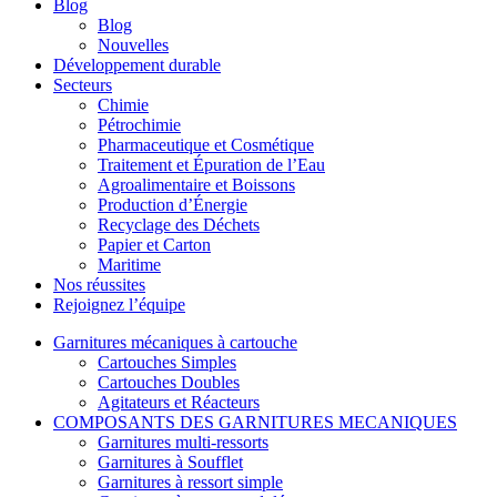
Blog
Blog
Nouvelles
Développement durable
Secteurs
Chimie
Pétrochimie
Pharmaceutique et Cosmétique
Traitement et Épuration de l’Eau
Agroalimentaire et Boissons
Production d’Énergie
Recyclage des Déchets
Papier et Carton
Maritime
Nos réussites
Rejoignez l’équipe
Garnitures mécaniques à cartouche
Cartouches Simples
Cartouches Doubles
Agitateurs et Réacteurs
COMPOSANTS DES GARNITURES MECANIQUES
Garnitures multi-ressorts
Garnitures à Soufflet
Garnitures à ressort simple