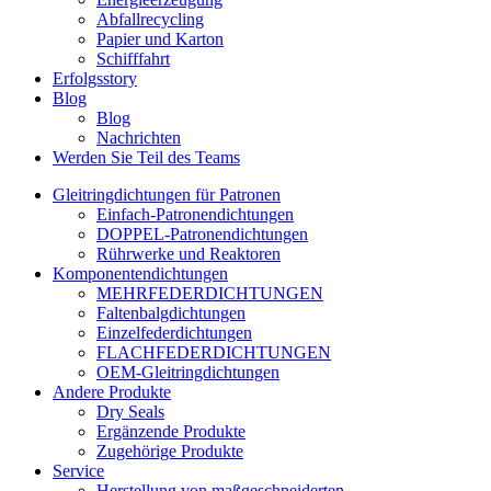
Abfallrecycling
Papier und Karton
Schifffahrt
Erfolgsstory
Blog
Blog
Nachrichten
Werden Sie Teil des Teams
Gleitringdichtungen für Patronen
Einfach-Patronendichtungen
DOPPEL-Patronendichtungen
Rührwerke und Reaktoren
Komponentendichtungen
MEHRFEDERDICHTUNGEN
Faltenbalgdichtungen
Einzelfederdichtungen
FLACHFEDERDICHTUNGEN
OEM-Gleitringdichtungen
Andere Produkte
Dry Seals
Ergänzende Produkte
Zugehörige Produkte
Service
Herstellung von maßgeschneiderten