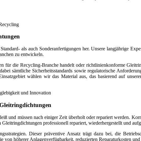
chtungen
tandard- als auch Sonderanfertigungen her. Unsere langjährige Expert
anchen zu entwickeln.
gen für die Recycling-Branche handelt oder richtlinienkonforme Gleitr
 dabei sämtliche Sicherheitsstandards sowie regulatorische Anforderu
Einsatzgebiet wählen wir das Material aus, das basierend auf unse
Gleitringdichtungen
eiß und müssen nach einiger Zeit überholt oder repariert werden. Kor
leitringdichtungen professionell repariert, wiederhergestellt und aufg
sstrategien. Dieser präventive Ansatz trägt dazu bei, die Betrieb
e von höherer Anlagenverfügbarkeit, reduzierten Reparaturkosten und st