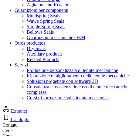
Agitators and Reactors
Guarnizioni per componenti
Multispring Seals
Wawe Spring Seals
Simple Spring Seals
Bellows Seals
Guarnizioni meccaniche OEM
Otros productos
Dry Seals
Auxiliary products
Related Products
Servizi
Produzione personalizzata di tenute meccaniche
Riparazione e miglioramento delle tenute meccaniche
Soluzioni progettate con software 3D
Consulenza e assistenza in caso di tenute meccaniche
complesse
Corsi di formazione sulla tenuta meccanica
Extranet
Cataloghi
Contatti
Cerca
Cerca