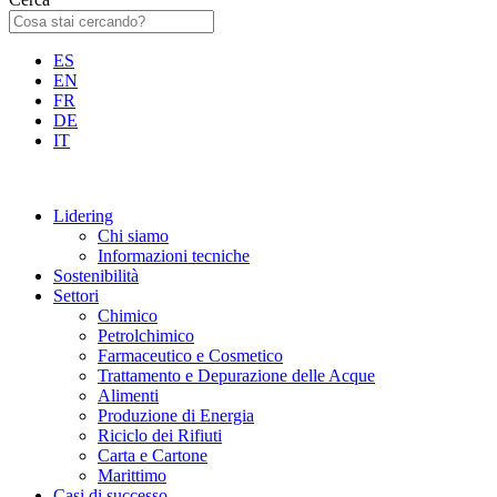
ES
EN
FR
DE
IT
Lidering
Chi siamo
Informazioni tecniche
Sostenibilità
Settori
Chimico
Petrolchimico
Farmaceutico e Cosmetico
Trattamento e Depurazione delle Acque
Alimenti
Produzione di Energia
Riciclo dei Rifiuti
Carta e Cartone
Marittimo
Casi di successo