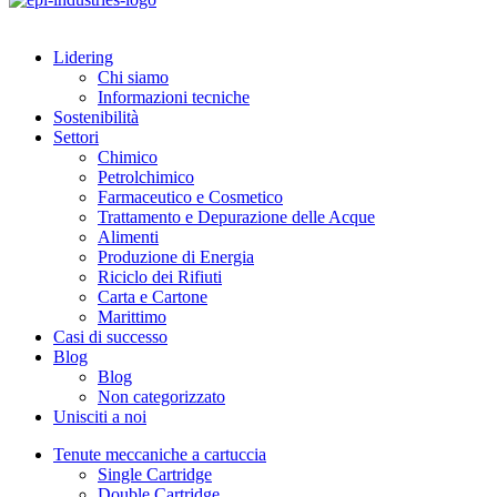
Lidering
Chi siamo
Informazioni tecniche
Sostenibilità
Settori
Chimico
Petrolchimico
Farmaceutico e Cosmetico
Trattamento e Depurazione delle Acque
Alimenti
Produzione di Energia
Riciclo dei Rifiuti
Carta e Cartone
Marittimo
Casi di successo
Blog
Blog
Non categorizzato
Unisciti a noi
Tenute meccaniche a cartuccia
Single Cartridge
Double Cartridge