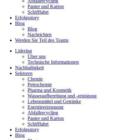
Abfallrecycling
Papier und Karton
Schifffahrt
Erfolgsstory
Blog
Blog
Nachrichten
Werden Sie Teil des Teams
Lidering
Über uns
Technische Informationen
Nachhaltigkeit
Sektoren
Chemie
Petrochemie
Pharma und Kosmetik
Wasseraufbereitung und -reinigung
Lebensmittel und Getränke
Energieerzeugung
Abfallrecycling
Papier und Karton
Schifffahrt
Erfolgsstory
Blog