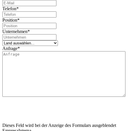
Telefon
*
Position
*
Unternehmen
*
Anfrage
*
Wir informieren Sie darüber, dass Lidering, SAU für die Verarbeitung dieses Datenerhebun
Der Hauptzweck dieses Formulars besteht darin, die Informationsanfrage des Nutzers z
Wir informieren den Nutzer außerdem darüber, dass die Rechtsgrundlage für die durchzuf
wenden, um eine Beschwerde einzureichen, die er für angemessen hält. Darüber hinaus ka
personenbezogenen Daten sowie den Widerruf der für die Verarbeitung erteilten Einwilli
Dieses Feld wird bei der Anzeige des Formulars ausgeblendet
EmpresaInterna