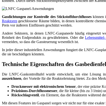
könnten. Durch dieses Stickstoffeinspritzsystem zwischen der Kammer, 
Gasdichtungen zur Kontrolle des Stickstoffdurchflusses
können i
Reaktoren
geschlossene Räume bilden, in denen kontrollierte chemi
Preis vor äußeren Einflüssen geschützt werden.
Andere Sektoren, in denen LNFC-Gaspaneele häufig eingesetzt w
Reinheit des Endprodukts zu gewährleisten. Oder die
Lebensmittel-
vermeiden, so dass die Gassteuerung wesentlich ist.
In jeder dieser industriellen Anwendungen fungiert die LNFC-Gasplatte
die sie beschädigen könnten.
Technische Eigenschaften des Gasbedienfe
Die LNFC-Gaskontrolltafel wurde entwickelt, um eine Lösung inne
auszeichnen
, der Vorteile für die Reaktorleistung bietet. Zu den Me
Druckmesser mit elektronischem Sensor
, der eine präzise K
Präzisions-Durchflussmesser
, die für kleine (bis zu 3 l/min
Rückschlagventil
, ein Element, das die Reaktoren während de
Mit diesen Features im Gaspanel sorgen wir nicht nur für eine exakte