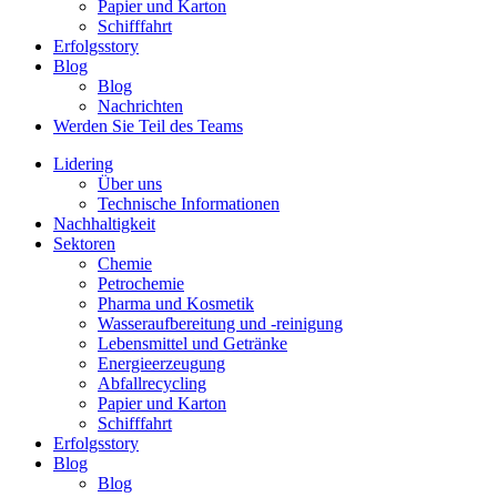
Papier und Karton
Schifffahrt
Erfolgsstory
Blog
Blog
Nachrichten
Werden Sie Teil des Teams
Lidering
Über uns
Technische Informationen
Nachhaltigkeit
Sektoren
Chemie
Petrochemie
Pharma und Kosmetik
Wasseraufbereitung und -reinigung
Lebensmittel und Getränke
Energieerzeugung
Abfallrecycling
Papier und Karton
Schifffahrt
Erfolgsstory
Blog
Blog