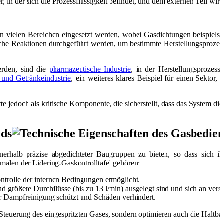
in der sich die Prozessflüssigkeit befindet, und dem externen Teil wird 
n vielen Bereichen eingesetzt werden, wobei Gasdichtungen beispiel
sche Reaktionen durchgeführt werden, um bestimmte Herstellungsproze
erden, sind die
pharmazeutische Industrie
, in der Herstellungsprozes
 und Getränkeindustrie
, ein weiteres klares Beispiel für einen Sekto
 jedoch als kritische Komponente, die sicherstellt, dass das System di
lds
rhalb präzise abgedichteter Baugruppen zu bieten, so dass sich i
rkmalen der Lidering-Gaskontrolltafel gehören:
ontrolle der internen Bedingungen ermöglicht.
) und größere Durchflüsse (bis zu 13 l/min) ausgelegt sind und sich an
r Dampfreinigung schützt und Schäden verhindert.
 Steuerung des eingespritzten Gases, sondern optimieren auch die Haltb