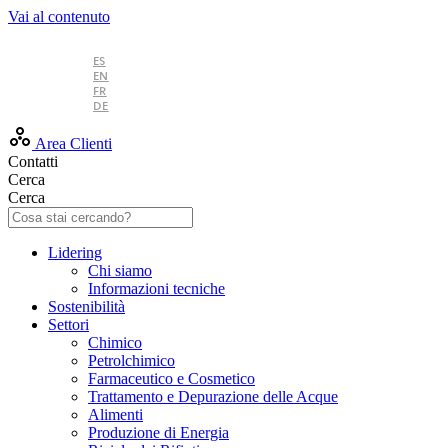
Vai al contenuto
IT
ES
EN
FR
DE
Area Clienti
Contatti
Cerca
Cerca
Lidering
Chi siamo
Informazioni tecniche
Sostenibilità
Settori
Chimico
Petrolchimico
Farmaceutico e Cosmetico
Trattamento e Depurazione delle Acque
Alimenti
Produzione di Energia