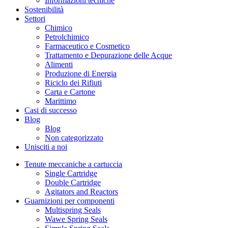
Informazioni tecniche
Sostenibilità
Settori
Chimico
Petrolchimico
Farmaceutico e Cosmetico
Trattamento e Depurazione delle Acque
Alimenti
Produzione di Energia
Riciclo dei Rifiuti
Carta e Cartone
Marittimo
Casi di successo
Blog
Blog
Non categorizzato
Unisciti a noi
Tenute meccaniche a cartuccia
Single Cartridge
Double Cartridge
Agitators and Reactors
Guarnizioni per componenti
Multispring Seals
Wawe Spring Seals