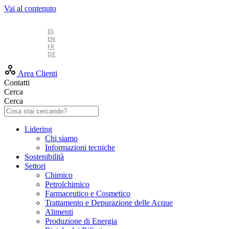
Vai al contenuto
IT
ES
EN
FR
DE
Area Clienti
Contatti
Cerca
Cerca
Lidering
Chi siamo
Informazioni tecniche
Sostenibilità
Settori
Chimico
Petrolchimico
Farmaceutico e Cosmetico
Trattamento e Depurazione delle Acque
Alimenti
Produzione di Energia