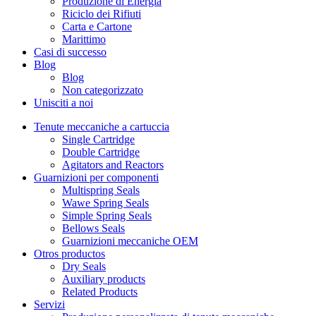
Produzione di Energia
Riciclo dei Rifiuti
Carta e Cartone
Marittimo
Casi di successo
Blog
Blog
Non categorizzato
Unisciti a noi
Tenute meccaniche a cartuccia
Single Cartridge
Double Cartridge
Agitators and Reactors
Guarnizioni per componenti
Multispring Seals
Wawe Spring Seals
Simple Spring Seals
Bellows Seals
Guarnizioni meccaniche OEM
Otros productos
Dry Seals
Auxiliary products
Related Products
Servizi