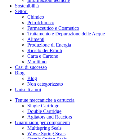
Informazioni tecniche
Sostenibilità
Settori
Chimico
Petrolchimico
Farmaceutico e Cosmetico
Trattamento e Depurazione delle Acque
Alimenti
Produzione di Energia
Riciclo dei Rifiuti
Carta e Cartone
Marittimo
Casi di successo
Blog
Blog
Non categorizzato
Unisciti a noi
Tenute meccaniche a cartuccia
Single Cartridge
Double Cartridge
Agitators and Reactors
Guarnizioni per componenti
Multispring Seals
Wawe Spring Seals