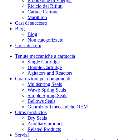
Produzione di Energia
Riciclo dei Rifiuti
Carta e Cartone
Marittimo
Casi di successo
Blog
Blog
Non categorizzato
Unisciti a noi
Tenute meccaniche a cartuccia
Single Cartridge
Double Cartridge
Agitators and Reactors
Guarnizioni per componenti
Multispring Seals
Wawe Spring Seals
Simple Spring Seals
Bellows Seals
Guarnizioni meccaniche OEM
Otros productos
Dry Seals
Auxiliary products
Related Products
Servizi