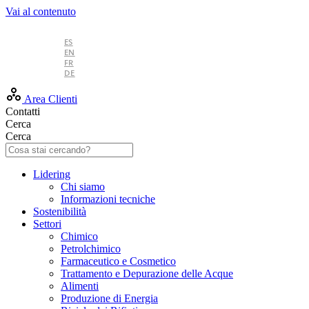
Vai al contenuto
IT
ES
EN
FR
DE
Area Clienti
Contatti
Cerca
Cerca
Lidering
Chi siamo
Informazioni tecniche
Sostenibilità
Settori
Chimico
Petrolchimico
Farmaceutico e Cosmetico
Trattamento e Depurazione delle Acque
Alimenti
Produzione di Energia