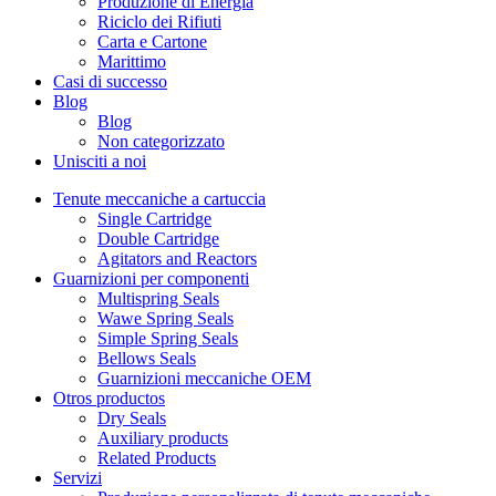
Produzione di Energia
Riciclo dei Rifiuti
Carta e Cartone
Marittimo
Casi di successo
Blog
Blog
Non categorizzato
Unisciti a noi
Tenute meccaniche a cartuccia
Single Cartridge
Double Cartridge
Agitators and Reactors
Guarnizioni per componenti
Multispring Seals
Wawe Spring Seals
Simple Spring Seals
Bellows Seals
Guarnizioni meccaniche OEM
Otros productos
Dry Seals
Auxiliary products
Related Products
Servizi