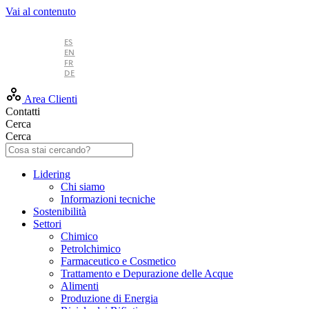
Vai al contenuto
IT
ES
EN
FR
DE
Area Clienti
Contatti
Cerca
Cerca
Lidering
Chi siamo
Informazioni tecniche
Sostenibilità
Settori
Chimico
Petrolchimico
Farmaceutico e Cosmetico
Trattamento e Depurazione delle Acque
Alimenti
Produzione di Energia