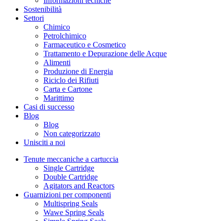
Informazioni tecniche
Sostenibilità
Settori
Chimico
Petrolchimico
Farmaceutico e Cosmetico
Trattamento e Depurazione delle Acque
Alimenti
Produzione di Energia
Riciclo dei Rifiuti
Carta e Cartone
Marittimo
Casi di successo
Blog
Blog
Non categorizzato
Unisciti a noi
Tenute meccaniche a cartuccia
Single Cartridge
Double Cartridge
Agitators and Reactors
Guarnizioni per componenti
Multispring Seals
Wawe Spring Seals