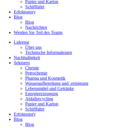
Papier und Karton
Schifffahrt
Erfolgsstory
Blog
Blog
Nachrichten
Werden Sie Teil des Teams
Lidering
Über uns
Technische Informationen
Nachhaltigkeit
Sektoren
Chemie
Petrochemie
Pharma und Kosmetik
Wasseraufbereitung und -reinigung
Lebensmittel und Getränke
Energieerzeugung
Abfallrecycling
Papier und Karton
Schifffahrt
Erfolgsstory
Blog
Blog