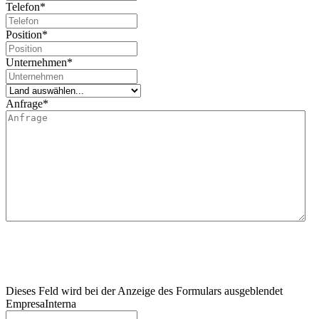
Telefon
*
Position
*
Unternehmen
*
Anfrage
*
Wir informieren Sie darüber, dass Lidering, SAU für die Verarbeitung dieses Datenerhebun
Der Hauptzweck dieses Formulars besteht darin, die Informationsanfrage des Nutzers z
Wir informieren den Nutzer außerdem darüber, dass die Rechtsgrundlage für die durchzuf
wenden, um eine Beschwerde einzureichen, die er für angemessen hält. Darüber hinaus ka
personenbezogenen Daten sowie den Widerruf der für die Verarbeitung erteilten Einwilli
Dieses Feld wird bei der Anzeige des Formulars ausgeblendet
EmpresaInterna