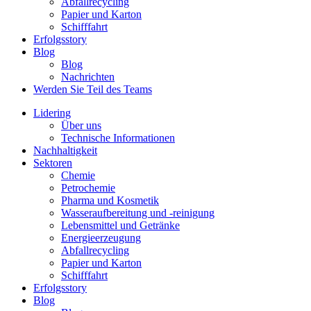
Abfallrecycling
Papier und Karton
Schifffahrt
Erfolgsstory
Blog
Blog
Nachrichten
Werden Sie Teil des Teams
Lidering
Über uns
Technische Informationen
Nachhaltigkeit
Sektoren
Chemie
Petrochemie
Pharma und Kosmetik
Wasseraufbereitung und -reinigung
Lebensmittel und Getränke
Energieerzeugung
Abfallrecycling
Papier und Karton
Schifffahrt
Erfolgsstory
Blog