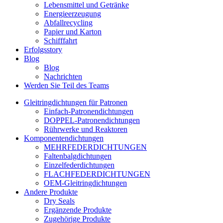
Lebensmittel und Getränke
Energieerzeugung
Abfallrecycling
Papier und Karton
Schifffahrt
Erfolgsstory
Blog
Blog
Nachrichten
Werden Sie Teil des Teams
Gleitringdichtungen für Patronen
Einfach-Patronendichtungen
DOPPEL-Patronendichtungen
Rührwerke und Reaktoren
Komponentendichtungen
MEHRFEDERDICHTUNGEN
Faltenbalgdichtungen
Einzelfederdichtungen
FLACHFEDERDICHTUNGEN
OEM-Gleitringdichtungen
Andere Produkte
Dry Seals
Ergänzende Produkte
Zugehörige Produkte