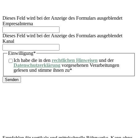
gegen die Verarbeitung seiner personenbezogenen Daten sowie den Widerruf der für
die Verarbeitung erteilten Einwilligung ausüben. Weitere Informationen findet der
Nutzer in unserer Datenschutzerklärung.
Dieses Feld wird bei der Anzeige des Formulars ausgeblendet
EmpresaInterna
Dieses Feld wird bei der Anzeige des Formulars ausgeblendet
Kanal
Einwilligung
*
Ich habe die in den
rechtlichen Hinweisen
und der
Datenschutzerklärung
vorgesehenen Verarbeitungen
gelesen und stimme ihnen zu
*
Empfohlen
für
vertikale
und
mittelschnelle
Rührwerke.
Kann
ohne