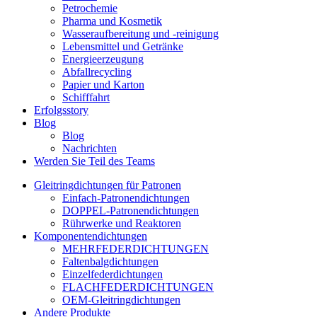
Petrochemie
Pharma und Kosmetik
Wasseraufbereitung und -reinigung
Lebensmittel und Getränke
Energieerzeugung
Abfallrecycling
Papier und Karton
Schifffahrt
Erfolgsstory
Blog
Blog
Nachrichten
Werden Sie Teil des Teams
Gleitringdichtungen für Patronen
Einfach-Patronendichtungen
DOPPEL-Patronendichtungen
Rührwerke und Reaktoren
Komponentendichtungen
MEHRFEDERDICHTUNGEN
Faltenbalgdichtungen
Einzelfederdichtungen
FLACHFEDERDICHTUNGEN
OEM-Gleitringdichtungen
Andere Produkte